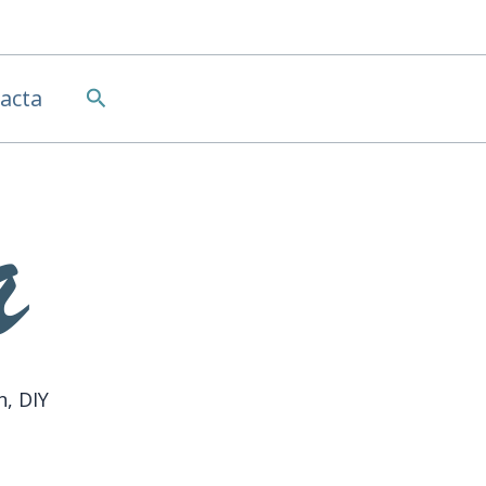
Buscar
acta
n, DIY