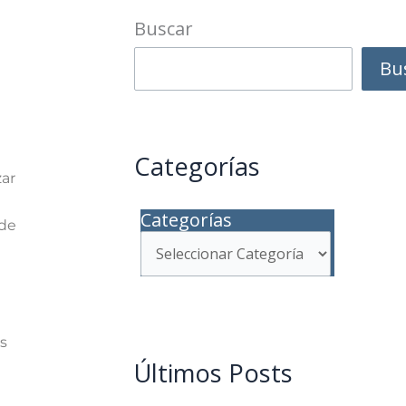
Buscar
Bu
Categorías
zar
Categorías
 de
s
Últimos Posts