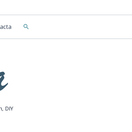
Buscar
acta
n, DIY