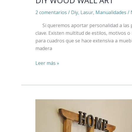
DIY WOOD WALL ART
2 comentarios
/
Diy
,
Lasur
,
Manualidades
/
Si queremos aportar personalidad a las p
clave. Existen multitud de estilos, motivos o
para cuadros que se hace extensiva a mueble
madera
Leer más »
DE
MARCO
DE
MADERA