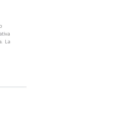
o
ativa
a. La