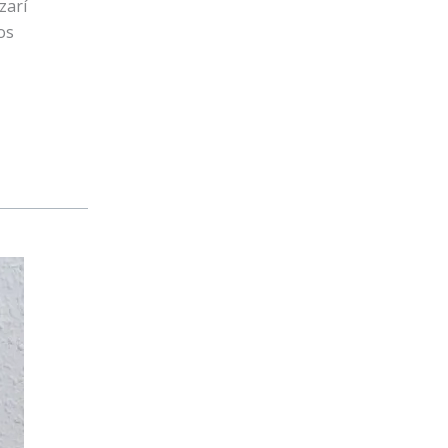
zarí
os