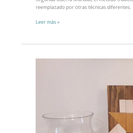
reemplazado por otras técnicas diferentes.
Leer más »
Cómo
realizar
un
reloj
de
falsa
taracea