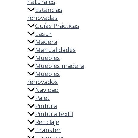
naturales
Estancias
renovadas
Guías Prácticas
Lasur
Madera
Manualidades
Muebles
Muebles madera
Muebles
renovados
Navidad
Palet
Pintura
Pintura textil
Reciclaje
Transfer
Tutoriales