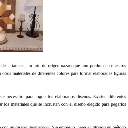
 de la taracea,
un arte de origen nazarí que aún perdura en nuestros
 otros materiales de diferentes colores para formar elaboradas figuras
te necesario para lograr los elaborados diseños. Existen diferentes
ar los materiales que se incrustan con el diseño elegido para pegarlos
ra con un diseño geométrico. Sin embargo, hemos utilizado un método