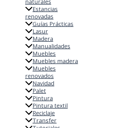
naturales
Estancias
renovadas
Guías Prácticas
Lasur
Madera
Manualidades
Muebles
Muebles madera
Muebles
renovados
Navidad
Palet
Pintura
Pintura textil
Reciclaje
Transfer
Tutoriales