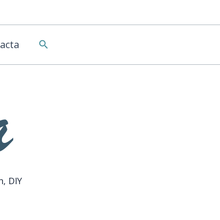
Buscar
acta
n, DIY