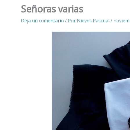
Señoras varias
Deja un comentario
/ Por
Nieves Pascual
/
noviemb