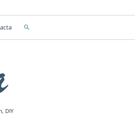
Buscar
acta
n, DIY