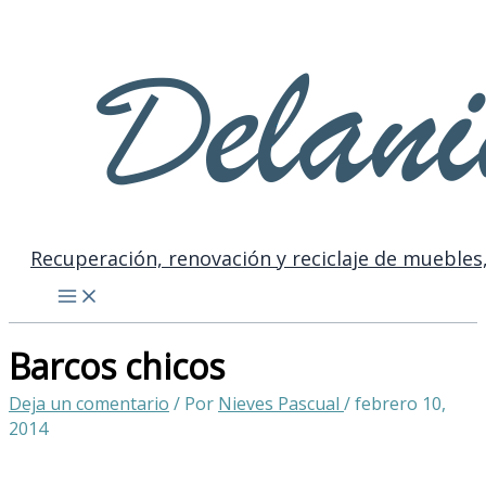
Ir
Buscar
al
contenido
Recuperación, renovación y reciclaje de muebles,
Barcos chicos
Deja un comentario
/ Por
Nieves Pascual
/
febrero 10,
2014