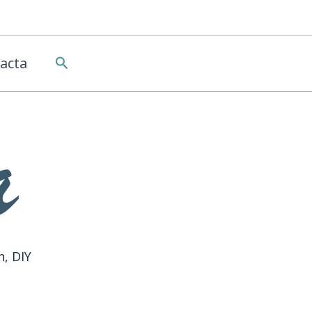
Buscar
acta
n, DIY