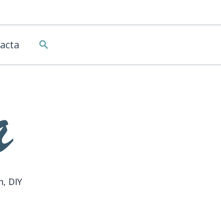
Buscar
acta
n, DIY