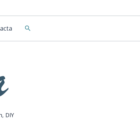
Buscar
acta
n, DIY