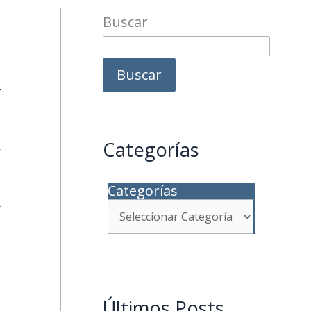
Buscar
Buscar
y
Categorías
s
Categorías
a
l
Últimos Posts