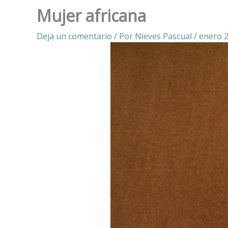
Mujer africana
Deja un comentario
/ Por
Nieves Pascual
/
enero 2