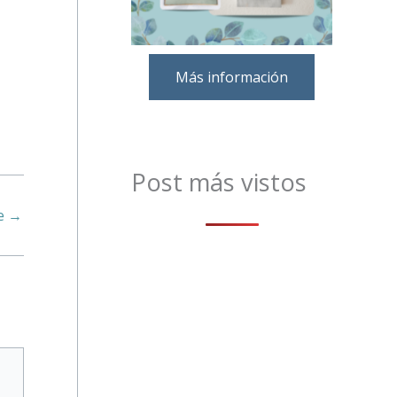
Más información
Post más vistos
te
→