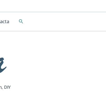
Buscar
acta
n, DIY