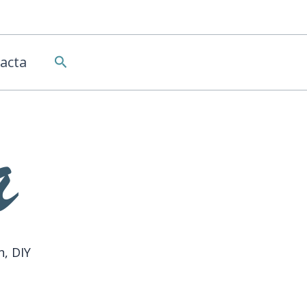
Buscar
acta
n, DIY