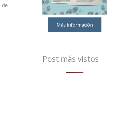
o de
Más información
Post más vistos