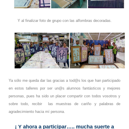
Y al finalizar foto de grupo con la
s alfombras decora
das.
Ya sólo me queda
dar las gracias a tod@s los que han participado
en estos tall
e
res
por ser
un@s alumnos fantásticos y mejores
personas
, pues ha sido un placer compartir con todos vosotros
y
sobre tod
o, recibir
las mues
tras de cariño y
pa
labras de
agradecimiento
hacia mí persona.
¡ Y
ahora a participar
….. mucha suerte a