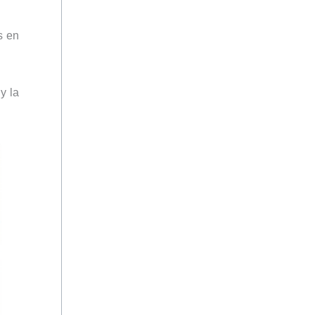
s en
y la