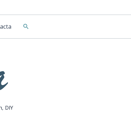
Buscar
acta
n, DIY