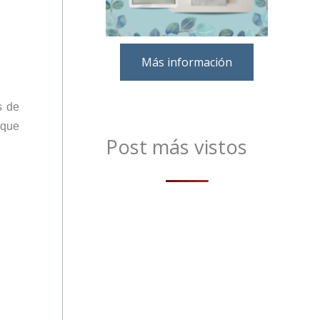
Más información
s de
 que
Post más vistos