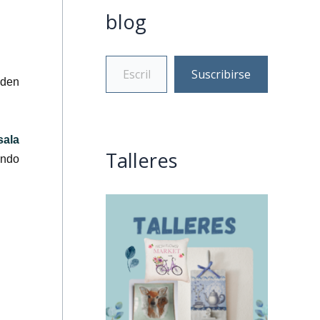
blog
Suscribirse
eden
sala
Talleres
ando