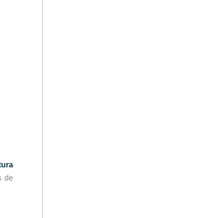
tura
s de