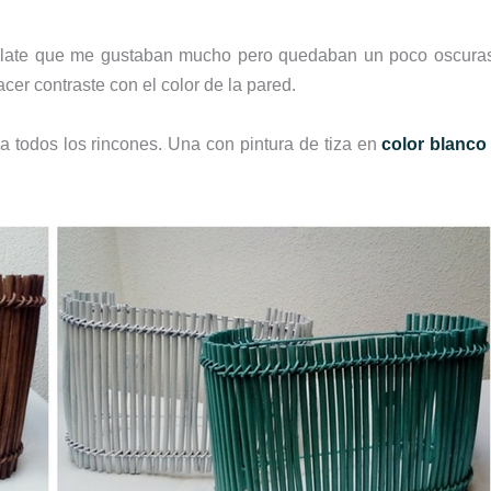
late que me gustaban mucho pero quedaban un poco oscura
cer contraste con el color de la pared.
a todos los rincones. Una con pintura de tiza en
color blanco