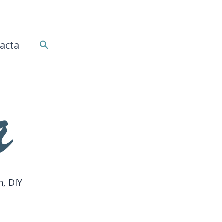
Buscar
acta
n, DIY