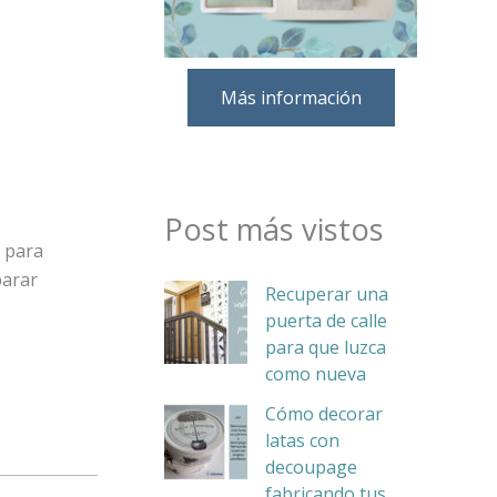
Más información
Post más vistos
o para
parar
Recuperar una
puerta de calle
para que luzca
como nueva
Cómo decorar
latas con
decoupage
fabricando tus