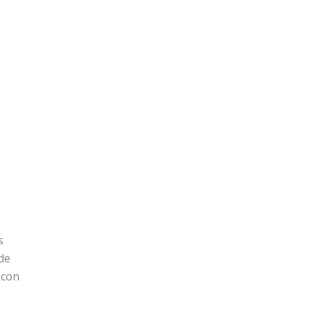
s
 de
 con