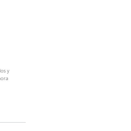
dos y
hora