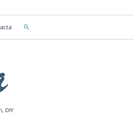
Buscar
acta
n, DIY