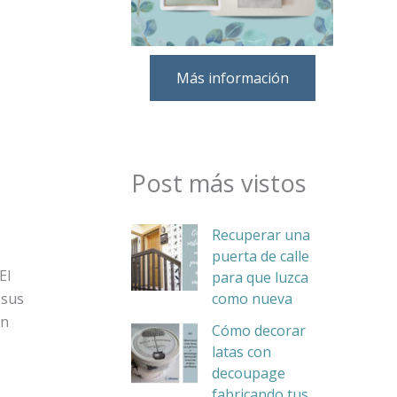
Más información
Post más vistos
Recuperar una
puerta de calle
El
para que luzca
como nueva
 sus
un
Cómo decorar
latas con
decoupage
fabricando tus