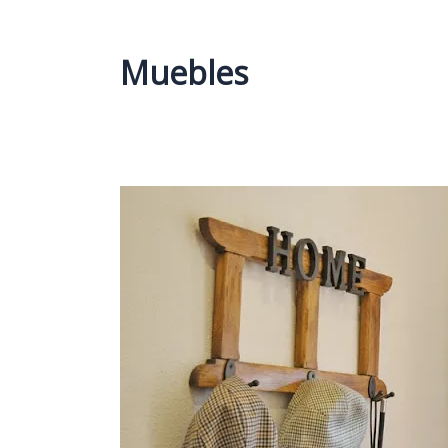
Muebles
DE
MARCO
DE
MADERA
A
PERCHERO
RUSTICO