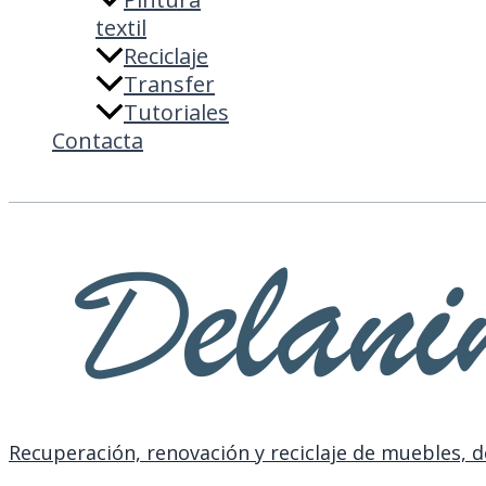
textil
Reciclaje
Transfer
Tutoriales
Contacta
Buscar
Recuperación, renovación y reciclaje de muebles, d