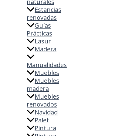
naturales
Estancias
renovadas
Guías
Prácticas
Lasur
Madera
Manualidades
Muebles
Muebles
madera
Muebles
renovados
Navidad
Palet
Pintura
Pintura