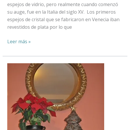
espejos de vidrio, pero realmente cuando comenzó
su auge, fue en la Italia del siglo XV. Los primeros
espejos de cristal que se fabricaron en Venecia iban
revestidos de plata por lo que
Leer más »
De
mueble
anticuado
a
pieza
exclusiva