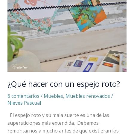
hacer
con
un
espejo
roto?
¿Qué hacer con un espejo roto?
6 comentarios
/
Muebles
,
Muebles renovados
/
Nieves Pascual
El espejo roto y su mala suerte es una de las
supersticiones más extendida. Debemos
remontarnos a mucho antes de que existieran los