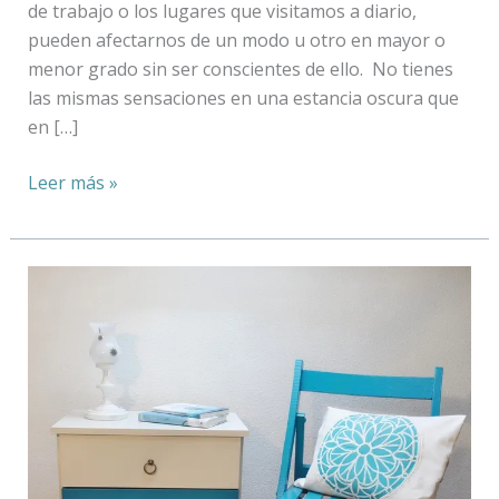
de trabajo o los lugares que visitamos a diario,
pueden afectarnos de un modo u otro en mayor o
menor grado sin ser conscientes de ello. No tienes
las mismas sensaciones en una estancia oscura que
en […]
Leer más »
Cómo
actualizar
una
cajonera
pasada
de
moda