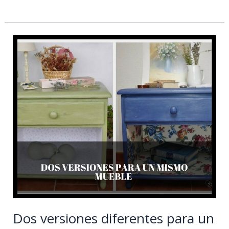
Dos
versiones
diferentes
para
un
mismo
mueble.
Dos versiones diferentes para un