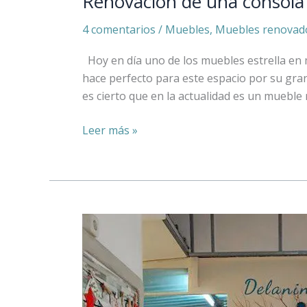
Renovación de una consola
4 comentarios
/
Muebles
,
Muebles renovad
Hoy en día uno de los muebles estrella en m
hace perfecto para este espacio por su gran 
es cierto que en la actualidad es un mueble
Leer más »
De
local
de
hostelería
a