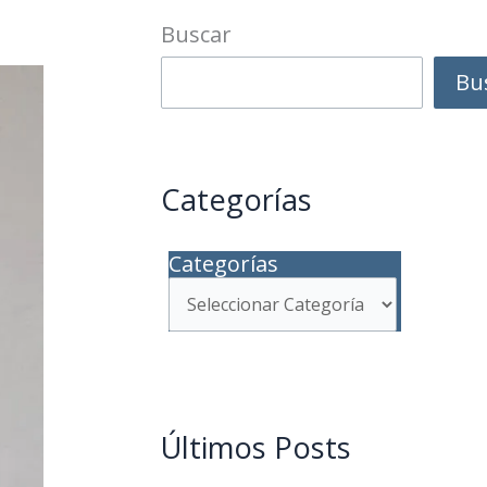
Buscar
Bu
Categorías
Categorías
Últimos Posts