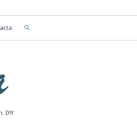
Buscar
acta
n, DIY