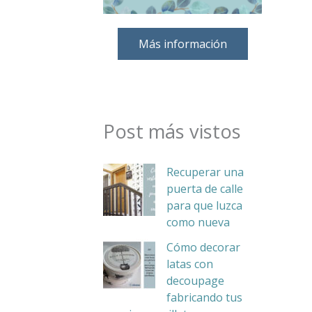
Más información
Post más vistos
Recuperar una
puerta de calle
para que luzca
como nueva
Cómo decorar
latas con
decoupage
fabricando tus